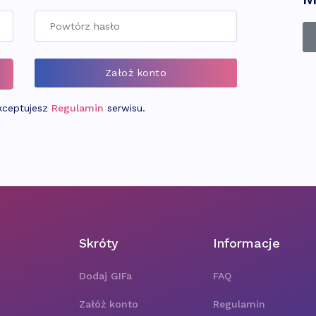
akceptujesz
Regulamin
serwisu.
Skróty
Informacje
Dodaj GIFa
FAQ
Załóż konto
Regulamin