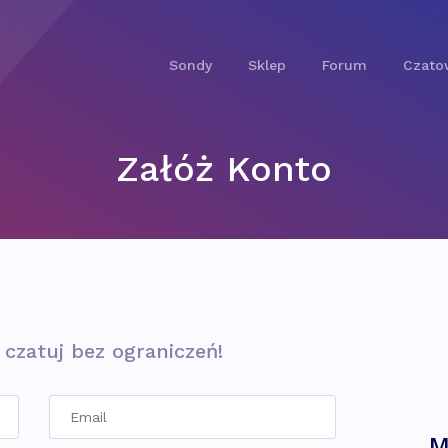
Sondy
Sklep
Forum
Czato
Załóż Konto
i czatuj bez ograniczeń!
M