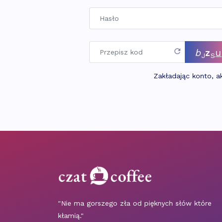
b
z
u
J
S
Zakładając konto, 
"Nie ma gorszego zła od pięknych słów które
kłamią."