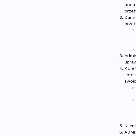
poda 
przet
Dane 
przet
Admin
upraw
KLIEN
spros
swoi
Klie
ADMI