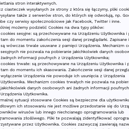
etlania stron interaktywnych.
z ciasteczek wysyłanych ze strony z która się łączymy, pliki coo
ysyłane także z serwerów stron, do których się odwołują, np. Go
be czy serwisy społecznościowe jak Facebook, Twitter i inne.
ólniej możemy podzielić Cookies na dwa typy plików:
cookies sesyjne: są przechowywane na Urządzeniu Użytkownika i
tam do momentu zakończenia sesji danej przeglądarki. Zapisane 
są wówczas trwale usuwane z pamięci Urządzenia. Mechanizm c
sesyjnych nie pozwala na pobieranie jakichkolwiek danych osobo
żadnych informacji poufnych z Urządzenia Użytkownika;
cookies trwałe: są przechowywane na Urządzeniu Użytkownika i 
tam do momentu ich skasowania. Zakończenie sesji danej przeglą
wyłączenie Urządzenia nie powoduje ich usunięcia z Urządzenia
Użytkownika. Mechanizm cookies trwałych nie pozwala na pobier
jakichkolwiek danych osobowych ani żadnych informacji poufnych
Urządzenia Użytkownika.
malnej sytuacji stosowane Cookies są bezpieczne dla użytkownika
dłowym ich stosowaniu nie jest możliwe przedostanie się do Urz
owników wirusów lub innego niechcianego oprogramowania lub
ramowania złośliwego. Pliki te pozwalają zidentyfikować oprog
zystywane przez Użytkownika. Cookies zazwyczaj zawierają na