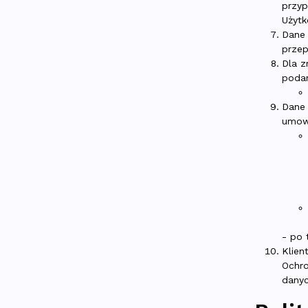
przyp
Użytk
Dane 
przep
Dla z
poda
Dane 
umowy
- po 
Klien
Ochro
dany