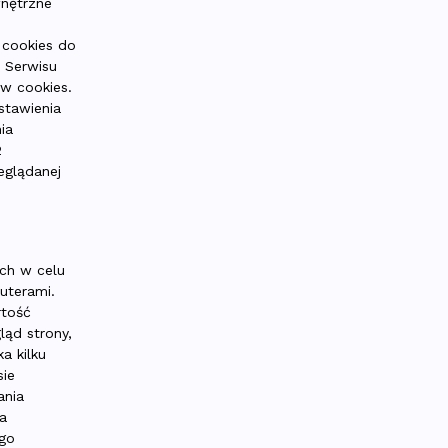
wnętrzne
 cookies do
z Serwisu
ów cookies.
stawienia
ia
2
eglądanej
ych w celu
uterami.
rtość
ąd strony,
a kilku
sie
ania
a
ego