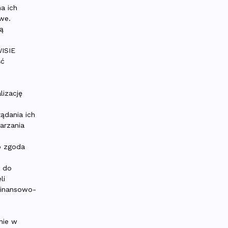
a ich
we.
są
WISIE
ść
lizację
ądania ich
arzania
o zgoda
h do
li
finansowo-
nie w