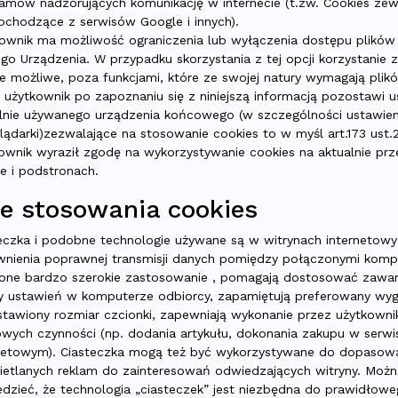
amów nadzorujących komunikację w internecie (t.zw. Cookies ze
ochodzące z serwisów Google i innych).
ownik ma możliwość ograniczenia lub wyłączenia dostępu plików
go Urządzenia. W przypadku skorzystania z tej opcji korzystanie 
e możliwe, poza funkcjami, które ze swojej natury wymagają plik
i użytkownik po zapoznaniu się z niniejszą informacją pozostawi u
lnie używanego urządzenia końcowego (w szczególności ustawien
lądarki)zezwalające na stosowanie cookies to w myśl art.173 ust.
ownik wyraził zgodę na wykorzystywanie cookies na aktualnie prz
ie i podstronach.
ele stosowania cookies
eczka i podobne technologie używane są w witrynach internetow
nienia poprawnej transmisji danych pomiędzy połączonymi komp
one bardzo szerokie zastosowanie , pomagają dostosować zawa
y ustawień w komputerze odbiorcy, zapamiętują preferowany wygl
stawiony rozmiar czcionki, zapewniają wykonanie przez użytkownik
wych czynności (np. dodania artykułu, dokonania zakupu w serwi
netowym). Ciasteczka mogą też być wykorzystywane do dopasow
etlanych reklam do zainteresowań odwiedzających witryny. Możn
dzieć, że technologia „ciasteczek” jest niezbędna do prawidłow