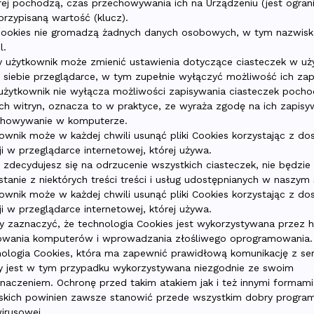
rej pochodzą, czas przechowywania ich na Urządzeniu (jest ogran
przypisaną wartość (klucz).
 cookies nie gromadzą żadnych danych osobowych, w tym nazwisk
l.
 użytkownik może zmienić ustawienia dotyczące ciasteczek w uż
 siebie przeglądarce, w tym zupełnie wyłączyć możliwość ich zap
 użytkownik nie wyłącza możliwości zapisywania ciasteczek poch
ch witryn, oznacza to w praktyce, ze wyraża zgodę na ich zapisyw
chowywanie w komputerze.
ownik może w każdej chwili usunąć pliki Cookies korzystając z d
ji w przeglądarce internetowej, której używa.
i zdecydujesz się na odrzucenie wszystkich ciasteczek, nie będzi
stanie z niektórych treści treści i usług udostępnianych w naszym 
ownik może w każdej chwili usunąć pliki Cookies korzystając z d
ji w przeglądarce internetowej, której używa.
y zaznaczyć, że technologia Cookies jest wykorzystywana przez 
kowania komputerów i wprowadzania złośliwego oprogramowania.
ologia Cookies, która ma zapewnić prawidłową komunikację z s
y jest w tym przypadku wykorzystywana niezgodnie ze swoim
naczeniem. Ochronę przed takim atakiem jak i też innymi formam
skich powinien zawsze stanowić przede wszystkim dobry progra
irusowej.