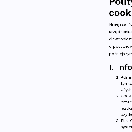
Poli
cook
Niniejsza P
urządzenia
elektronic
o postanow
późniejszy
I. In
Admin
tymcz
Użytk
Cooki
przec
język
użytk
Pliki
syste