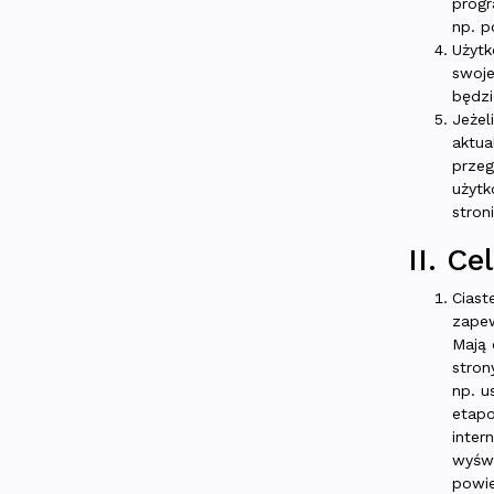
progr
np. p
Użytk
swoje
będzi
Jeżel
aktua
przeg
użytk
stron
II. C
Ciast
zapew
Mają 
stron
np. u
etapo
inter
wyświ
powie