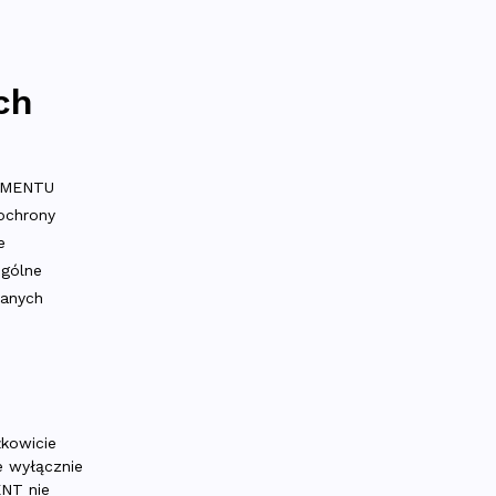
ch
LAMENTU
ochrony
e
ogólne
danych
łkowicie
 wyłącznie
ENT nie