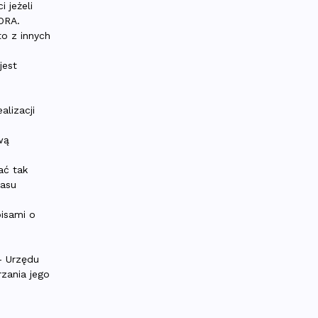
 jeżeli
ORA.
o z innych
jest
lizacji
wą
ać tak
zasu
isami o
– Urzędu
zania jego