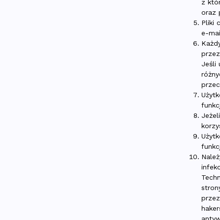
z któ
oraz 
Pliki
e-mai
Każdy
przez
Jeśli
różny
prze
Użytk
funkc
Jeżel
korzy
Użytk
funkc
Należ
infe
Techn
stron
przez
haker
antyw