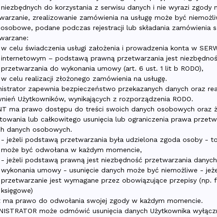
niezbędnych do korzystania z serwisu danych i nie wyrazi zgody n
warzanie, zrealizowanie zamówienia na usługę może być niemożli
osobowe, podane podczas rejestracji lub składania zamówienia 
warzane:
w celu świadczenia usługi założenia i prowadzenia konta w SER
internetowym – podstawą prawną przetwarzania jest niezbędno
przetwarzania do wykonania umowy (art. 6 ust. 1 lit b RODO),
w celu realizacji złożonego zamówienia na usługę.
istrator zapewnia bezpieczeństwo przekazanych danych oraz rea
nień Użytkowników, wynikających z rozporządzenia RODO.
T ma prawo dostępu do treści swoich danych osobowych oraz ż
towania lub całkowitego usunięcia lub ograniczenia prawa przetw
ch danych osobowych.
- jeżeli podstawą przetwarzania była udzielona zgoda osoby - t
może być odwołana w każdym momencie,
- jeżeli podstawą prawną jest niezbędność przetwarzania danyc
wykonania umowy - usunięcie danych może być niemożliwe - jeże
przetwarzanie jest wymagane przez obowiązujące przepisy (np. 
księgowe)
nt ma prawo do odwołania swojej zgody w każdym momencie.
NISTRATOR może odmówić usunięcia danych Użytkownika wyłącz