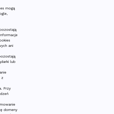
kies mogą
ogle,
 pozostają
informacje
ookies
wych ani
pozostają
darki lub
anie
 z
. Przy
ądzeń
ramowanie
zwę domeny