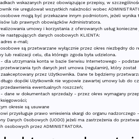
adkach wskazanych przez obowiązujące przepisy, w szczególności
ownik nie uregulował wszystkich należności wobec ADMINISTRAT
osobowe mogą być przekazane innym podmiotom, jeżeli wynika t
isów lub prawnych obowiązków Administratora.
realizowania umowy i korzystania z oferowanych usług konieczne 
nie następujących danych osobowych KLIENTA:
adres e-mail;
osobowe są przetwarzane wyłącznie przez okres niezbędny do rea
 lub realizacji celu, dla którego zgoda była udzielona.
- dla utrzymania konta w bazie Serwisu Internetowego - podsta
przetwarzania tych danych jest umowa (regulamin), który został
zaakceptowany przez Użytkownika. Dane te będziemy przetwarz
długo dopóki Użytkownik nie wypowie zawartej umowy lub do c
przedawnienia ewentualnych roszczeń;
- dane w dokumentach sprzedaży - przez okres wymagany przep
księgowości;
tym okresie są usuwane
towi przysługuje prawo wniesienia skargi do organu nadzorczego 
ny Danych Osobowych (UODO) jeżeli ma zastrzeżenia do przetwar
ch osobowych przez ADMINISTRATORA.