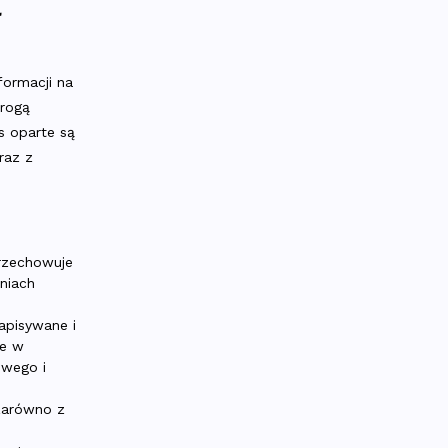
a
formacji na
drogą
s oparte są
raz z
przechowuje
niach
zapisywane i
ne w
owego i
zarówno z