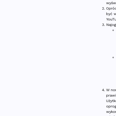
wyświ
Opróc
być w
YouTu
Najog
W nor
prawi
Użytk
oprog
wykor