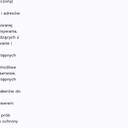
iczony)
 i adresów
ywanej
isywania.
odzących z
anie i
ostępnych
e możliwe
serwisie.
ostępnych
hakerów do
erwerem
i prób
m ochrony