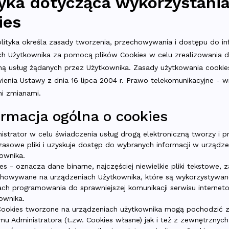
tyka dotycząca wykorzystani
ies
olityka określa zasady tworzenia, przechowywania i dostępu do in
ch Użytkownika za pomocą plików Cookies w celu zrealizowania 
zną usług żądanych przez Użytkownika. Zasady użytkowania cookie
ienia Ustawy z dnia 16 lipca 2004 r. Prawo telekomunikacyjne - w
mi zmianami.
formacja ogólna o cookies
istrator w celu świadczenia usług drogą elektroniczną tworzy i 
asowe pliki i uzyskuje dostęp do wybranych informacji w urządze
ownika.
es - oznacza dane binarne, najczęściej niewielkie pliki tekstowe, 
howywane na urządzeniach Użytkownika, które są wykorzystywa
ach programowania do sprawniejszej komunikacji serwisu internet
ownika.
 Cookies tworzone na urządzeniach użytkownika mogą pochodzić 
mu Administratora (t.zw. Cookies własne) jak i też z zewnętrznych