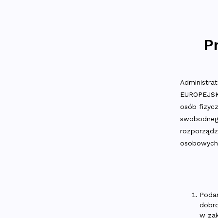
P
Administr
EUROPEJSKI
osób fizyc
swobodnego
rozporządz
osobowych 
Podan
dobr
w zak