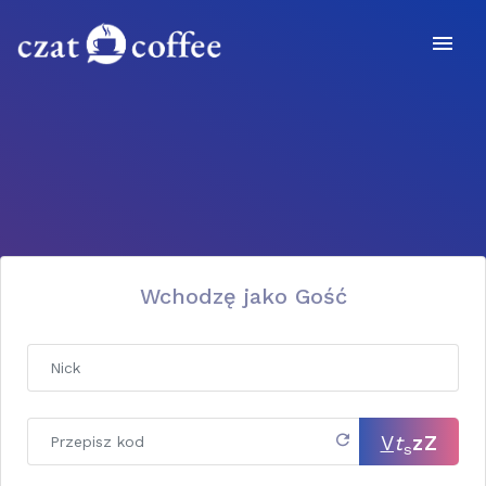
Wchodzę jako Gość
V
t
z
Z
s